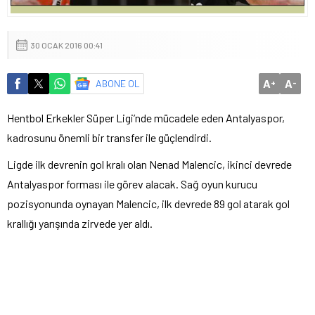
30 OCAK 2016 00:41
A
A
ABONE OL
+
-
Hentbol Erkekler Süper Ligi’nde mücadele eden Antalyaspor,
kadrosunu önemli bir transfer ile güçlendirdi.
Ligde ilk devrenin gol kralı olan Nenad Malencic, ikinci devrede
Antalyaspor forması ile görev alacak. Sağ oyun kurucu
pozisyonunda oynayan Malencic, ilk devrede 89 gol atarak gol
krallığı yarışında zirvede yer aldı.