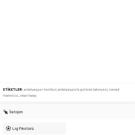
ETİKETLER:
antalyaspor hentbol
,
antalyaspor'a gol kralı takviyesi
,
nenad
malencic
,
okan halay
İletişim
Lig Fikstürü