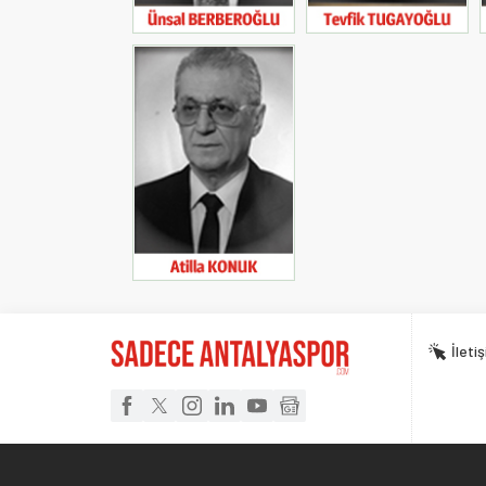
İleti