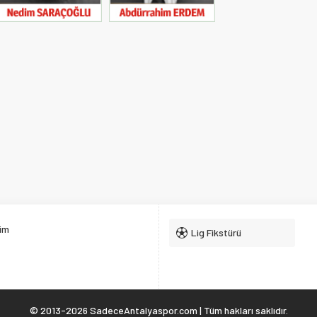
şim
Lig Fikstürü
© 2013-2026 SadeceAntalyaspor.com | Tüm hakları saklıdır.