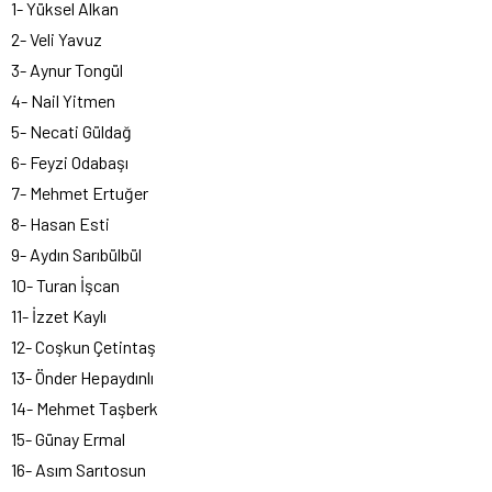
1- Yüksel Alkan
2- Veli Yavuz
3- Aynur Tongül
4- Nail Yitmen
5- Necati Güldağ
6- Feyzi Odabaşı
7- Mehmet Ertuğer
8- Hasan Esti
9- Aydın Sarıbülbül
10- Turan İşcan
11- İzzet Kaylı
12- Coşkun Çetintaş
13- Önder Hepaydınlı
14- Mehmet Taşberk
15- Günay Ermal
16- Asım Sarıtosun