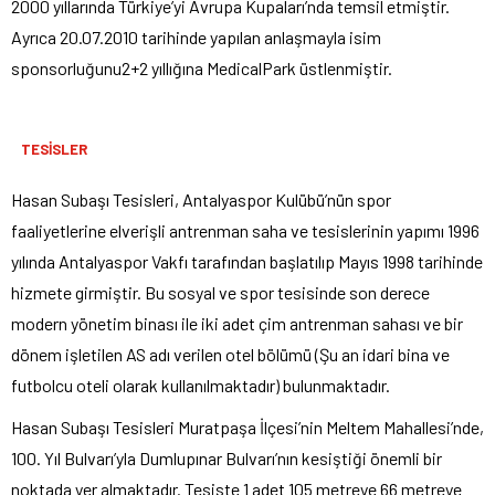
2000 yıllarında Türkiye’yi Avrupa Kupaları’nda temsil etmiştir.
Ayrıca 20.07.2010 tarihinde yapılan anlaşmayla isim
sponsorluğunu2+2 yıllığına MedicalPark üstlenmiştir.
TESİSLER
Hasan Subaşı Tesisleri, Antalyaspor Kulübü’nün spor
faaliyetlerine elverişli antrenman saha ve tesislerinin yapımı 1996
yılında Antalyaspor Vakfı tarafından başlatılıp Mayıs 1998 tarihinde
hizmete girmiştir. Bu sosyal ve spor tesisinde son derece
modern yönetim binası ile iki adet çim antrenman sahası ve bir
dönem işletilen AS adı verilen otel bölümü (Şu an idari bina ve
futbolcu oteli olarak kullanılmaktadır) bulunmaktadır.
Hasan Subaşı Tesisleri Muratpaşa İlçesi’nin Meltem Mahallesi’nde,
100. Yıl Bulvarı’yla Dumlupınar Bulvarı’nın kesiştiği önemli bir
noktada yer almaktadır. Tesiste 1 adet 105 metreye 66 metreye