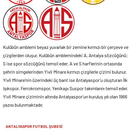
Kulübün amblemi beyaz yuvarlak bir zemine kırmızı bir çerçeve ve
çizgilerden oluşur. Kulübün amblemindeki A, Antalya sözcüğünü;
S ise spor sözcüğünü temsil eder. A ve S harflerinin ortasında
şehrin simgelerinden Yivli Minare kırmızı çizgilerle çizimi bulunur.
Yivli Minare’nin üzerindeki üç bant ise Antalyaspor’u oluşturan İlk
Işıkspor, Ferrokromspor, Yenikapı Suspor takımlarını temsil eder.
Yivli Minare çiziminin altında Antalyaspor’un kuruluş yılı olan 1966
yazısı bulunmaktadır.
ANTALYASPOR FUTBOL ŞUBESİ