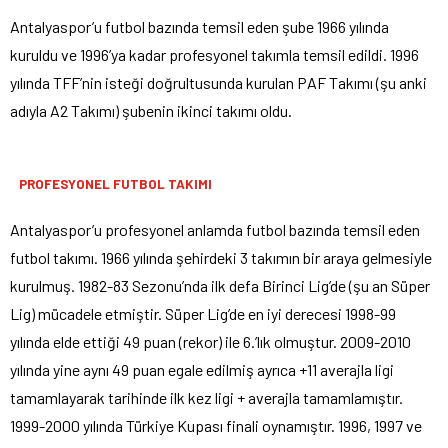
Antalyaspor’u futbol bazında temsil eden şube 1966 yılında
kuruldu ve 1996’ya kadar profesyonel takımla temsil edildi. 1996
yılında TFF’nin isteği doğrultusunda kurulan PAF Takımı (şu anki
adıyla A2 Takımı) şubenin ikinci takımı oldu.
PROFESYONEL FUTBOL TAKIMI
Antalyaspor’u profesyonel anlamda futbol bazında temsil eden
futbol takımı. 1966 yılında şehirdeki 3 takımın bir araya gelmesiyle
kurulmuş. 1982-83 Sezonu’nda ilk defa Birinci Lig’de (şu an Süper
Lig) mücadele etmiştir. Süper Lig’de en iyi derecesi 1998-99
yılında elde ettiği 49 puan (rekor) ile 6.’lık olmuştur. 2009-2010
yılında yine aynı 49 puan egale edilmiş ayrıca +11 averajla ligi
tamamlayarak tarihinde ilk kez ligi + averajla tamamlamıştır.
1999-2000 yılında Türkiye Kupası finali oynamıştır. 1996, 1997 ve