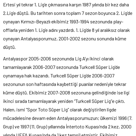
Ertesi yıl tekrar 1. Lig’e çıkmasına karşın 1987 yılında bir kez daha
2.Lig’e düştü. Bu tarihten sonra toplam 7 sezon boyunca 2. Lig’de
oynayan Kırmızı-Beyazlı ekibimiz 1993-1994 sezonunda play-
offlarla yeniden 1. Lig’e adını yazdırdı. 1. Lig’de 8 yıl aralıksız olarak
oynayan Antalyasporumuz, 2001-2002 sezonu sonunda küme
düştü.
Antalyaspor 2005-2006 sezonunda Lig A’yı ikinci olarak
tamamlayarak 2006-2007 sezonunda Turkcell Süper Lig’de
oynamaya hak kazandı. Turkcell Süper Lig’de 2006-2007
sezonunun son haftasında kaybettiği puanlar nedeniyle tekrar
küme düştü. Ekibimiz 2007-2008 sezonuna gelindiğinde ise ligi
ikinci sırada tamamlayarak yeniden “Turkcell Süper Lig”e çıktı.
Halen, ismi “Spor Toto Süper Lig” olarak değiştirilen ligde
mücadelesine devam eden Antalyasporumuzun; ülkemizi 1996 (7.
Grup) ve 1997 (11. Grup) yıllarında İntertoto Kupası’nda 2 kez, 2000
yılında UEFA Kupası’nda da 1 kez temsil etmiştir. Ekibimiz