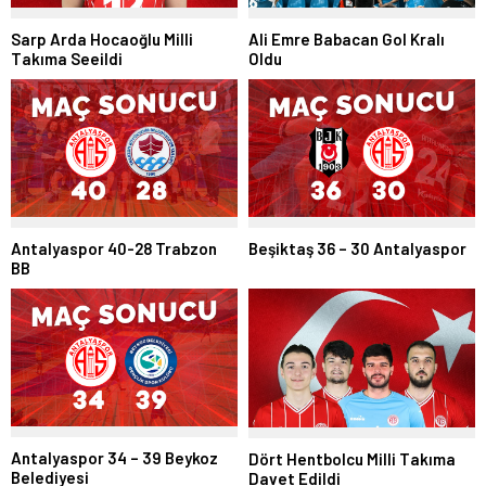
Ali Emre Babacan Gol Kralı
Sarp Arda Hocaoğlu Milli
Oldu
Takıma Seeildi
Antalyaspor 40-28 Trabzon
Beşiktaş 36 – 30 Antalyaspor
BB
Antalyaspor 34 – 39 Beykoz
Dört Hentbolcu Milli Takıma
Belediyesi
Davet Edildi