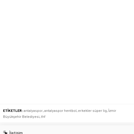
ETİKETLER:
antalyaspor
,
antalyaspor hentbol
,
erkekler süper lig
,
İzmir
Büyükşehir Belediyesi
,
thf
İletişim