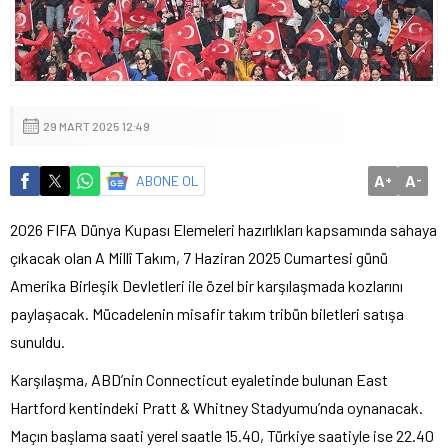
29 MART 2025 12:49
A
A
ABONE OL
+
-
2026 FIFA Dünya Kupası Elemeleri hazırlıkları kapsamında sahaya
çıkacak olan A Millî Takım, 7 Haziran 2025 Cumartesi günü
Amerika Birleşik Devletleri ile özel bir karşılaşmada kozlarını
paylaşacak. Mücadelenin misafir takım tribün biletleri satışa
sunuldu.
Karşılaşma, ABD’nin Connecticut eyaletinde bulunan East
Hartford kentindeki Pratt & Whitney Stadyumu’nda oynanacak.
Maçın başlama saati yerel saatle 15.40, Türkiye saatiyle ise 22.40