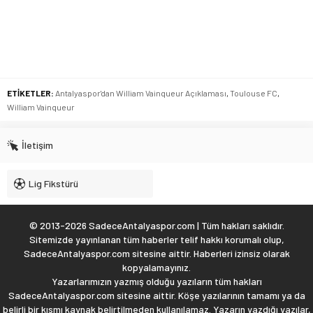
ETİKETLER:
Antalyaspor'dan William Vainqueur Açıklaması
,
Toulouse FC
,
William Vainqueur
İletişim
Lig Fikstürü
© 2013-2026 SadeceAntalyaspor.com | Tüm hakları saklıdır.
Sitemizde yayınlanan tüm haberler telif hakkı korumalı olup,
SadeceAntalyaspor.com sitesine aittir. Haberleri izinsiz olarak
kopyalamayınız.
Yazarlarımızın yazmış olduğu yazıların tüm hakları
SadeceAntalyaspor.com sitesine aittir. Köşe yazılarının tamamı ya da
belirli bir kısmı kaynak belirtilmeden kullanılamaz. Yazarın yazdığı yazılar,