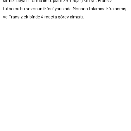
kırmızı beyazlı forma ile toplam 29 maça çıkmıştı. Fransız
futbolcu bu sezonun ikinci yarısında Monaco takımına kiralanmış
ve Fransız ekibinde 4 maçta görev almıştı.