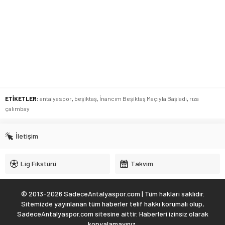
ETİKETLER:
antalyaspor
,
beşiktaş
,
İnancım Beşiktaş Maçıyla Başladı
,
rıza
çalımbay
İletişim
Lig Fikstürü
Takvim
© 2013-2026 SadeceAntalyaspor.com | Tüm hakları saklıdır.
Sitemizde yayınlanan tüm haberler telif hakkı korumalı olup,
SadeceAntalyaspor.com sitesine aittir. Haberleri izinsiz olarak
kopyalamayınız.