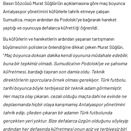
Basın Sözcüsü Murat Süğlün’ün açıklamasına göre maç boyunca
Antalyaspor yönetimini küfürlerle tahrik etmeye çalışan
Sumudica, maçın ardından da Podolski’ye bağırarak hareket
yaptığı ve oyuncuya defalarca küfrettiği öğrenildi.
Bu küfürlerin ve hareketlerin ardından yaşanan tartışmanın
büyümesinin polislerce önlendiğine dikkat çeken Murat Süğlün,
“
Maç boyunca doksan dakika kendi oyununa müdahale edebilir,
buna bir tepkimiz olmadı. Sumudica’nın Podolski’ye ve şahsıma
küfretmesi, bardağı taşıran son damla oldu. Teknik
direktörlerin sporculara örnek olması gerekiyor. Türk futbolu,
tarihi boyunca böyle terbiyesiz bir teknik adam görmemiştir.
Her maçta olay çıkaran, cezalı olduğu maçta dahi ne evinde ne
deplasmanda hiçbir olaya karışmamış Antalyaspor yönetimini
tahrik edip, çileden çıkaran bir adamın Türk futbolunda
gerçekten yeri yoktur. Bize defalarca üzgün olduğunu söyleyip
ardından her defasında küfretmesi onun aciz ve terbiyesiz biri