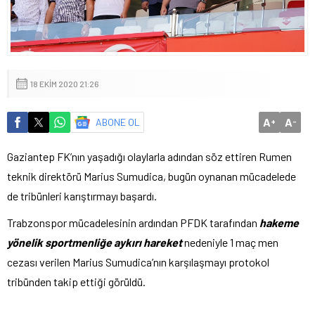
18 EKIM 2020 21:26
A
A
ABONE OL
+
-
Gaziantep FK’nın yaşadığı olaylarla adından söz ettiren Rumen
teknik direktörü Marius Sumudica, bugün oynanan mücadelede
de tribünleri karıştırmayı başardı.
Trabzonspor mücadelesinin ardından PFDK tarafından
hakeme
yönelik sportmenliğe aykırı hareket
nedeniyle 1 maç men
cezası verilen Marius Sumudica’nın karşılaşmayı protokol
tribünden takip ettiği görüldü.