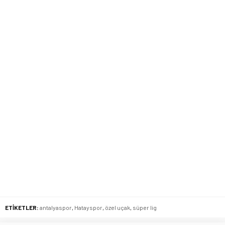
ETİKETLER:
antalyaspor
,
Hatayspor
,
özel uçak
,
süper lig