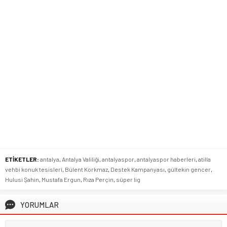
ETİKETLER:
antalya
,
Antalya Valiliği
,
antalyaspor
,
antalyaspor haberleri
,
atilla
vehbi konuk tesisleri
,
Bülent Korkmaz
,
Destek Kampanyası
,
gültekin gencer
,
Hulusi Şahin
,
Mustafa Ergun
,
Rıza Perçin
,
süper lig
YORUMLAR