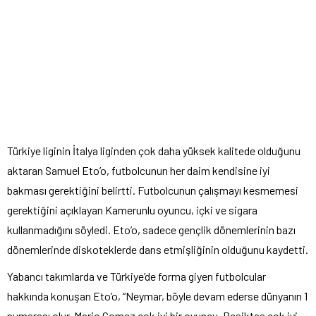
Türkiye liginin İtalya liginden çok daha yüksek kalitede olduğunu
aktaran Samuel Eto’o, futbolcunun her daim kendisine iyi
bakması gerektiğini belirtti. Futbolcunun çalışmayı kesmemesi
gerektiğini açıklayan Kamerunlu oyuncu, içki ve sigara
kullanmadığını söyledi. Eto’o, sadece gençlik dönemlerinin bazı
dönemlerinde diskoteklerde dans etmişliğinin olduğunu kaydetti.
Yabancı takımlarda ve Türkiye’de forma giyen futbolcular
hakkında konuşan Eto’o, “Neymar, böyle devam ederse dünyanın 1
numarası olur. Mario Gomez çok iyi bir oyuncu. Beşiktaş çok iyi