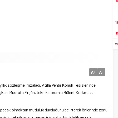
1
1
2
A
A
+
-
ıllık sözleşme imzaladı. Atilla Vehbi Konuk Tesisleri’nde
şkanı Mustafa Ergün, teknik sorumlu Bülent Korkmaz,
pacak olmaktan mutluluk duyduğunu belirterek önlerinde zorlu
yimli teknik adam, başarı için sabır, birliktelik ve çok