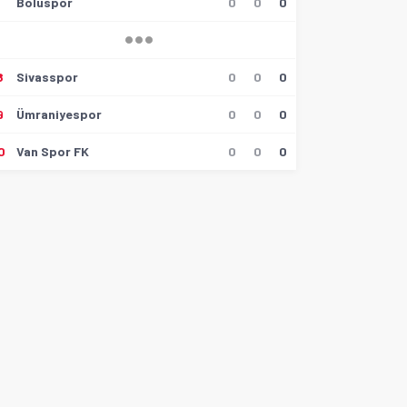
6
Boluspor
0
0
0
8
Sivasspor
0
0
0
9
Ümraniyespor
0
0
0
0
Van Spor FK
0
0
0