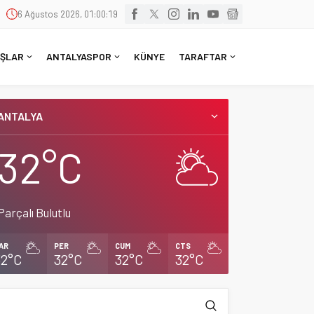
6 Ağustos 2026, 01:00:20
ŞLAR
ANTALYASPOR
KÜNYE
TARAFTAR
ANTALYA
32°C
Parçalı Bulutlu
AR
PER
CUM
CTS
32°C
32°C
32°C
32°C