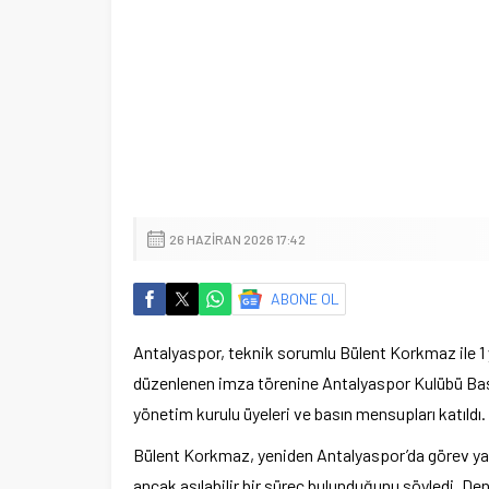
26 HAZIRAN 2026 17:42
ABONE OL
Antalyaspor, teknik sorumlu Bülent Korkmaz ile 1 y
düzenlenen imza törenine Antalyaspor Kulübü Ba
yönetim kurulu üyeleri ve basın mensupları katıldı.
Bülent Korkmaz, yeniden Antalyaspor’da görev ya
ancak aşılabilir bir süreç bulunduğunu söyledi. Dene