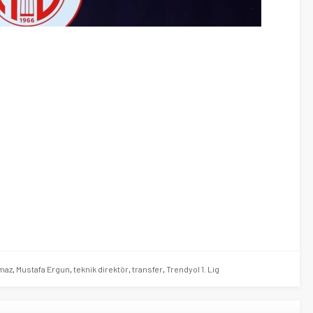
maz
,
Mustafa Ergun
,
teknik direktör
,
transfer
,
Trendyol 1. Lig