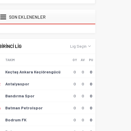
SON EKLENENLER
BİRİNCİ LİG
Lig Seçin
TAKIM
OY
AV
PU
Keçtaş Ankara Keçiörengücü
0
0
0
2
Antalyaspor
0
0
0
3
Bandırma Spor
0
0
0
4
Batman Petrolspor
0
0
0
5
Bodrum FK
0
0
0