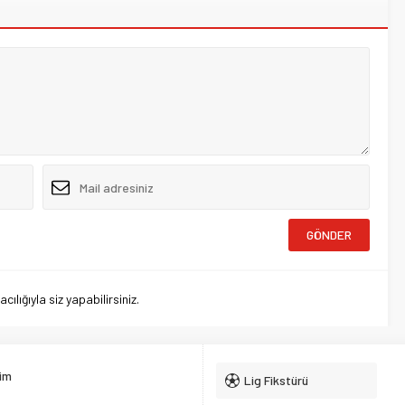
lığıyla siz yapabilirsiniz.
şim
Lig Fikstürü