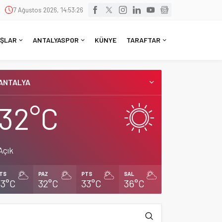
7 Ağustos 2026, 14:53:27
ŞLAR
ANTALYASPOR
KÜNYE
TARAFTAR
ANTALYA
32°C
Açık
TS
PAZ
PTS
SAL
33°C
32°C
33°C
36°C