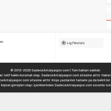
şim
Lig Fikstürü
© 2013-2026 SadeceAntalyaspor.com | Tüm hakları saklıdır.
 telif hakkı korumalı olup, SadeceAntalyaspor.com sitesine aittir. Haberl
eAntalyaspor.com sitesine aittir. Köşe yazılarının tamamı ya da belirli bir
, kişisel görüşleri olup; içeriklerinden SadeceAntalyaspor.com sorumlu tu