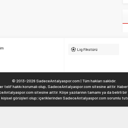
şim
Lig Fikstürü
© 2013-2026 SadeceAntalyaspor.com | Tüm hakları saklıdır.
 telif hakkı korumalı olup, SadeceAntalyaspor.com sitesine aittir. Haberl
eAntalyaspor.com sitesine aittir. Köşe yazılarının tamamı ya da belirli bir
, kişisel görüşleri olup; içeriklerinden SadeceAntalyaspor.com sorumlu tu