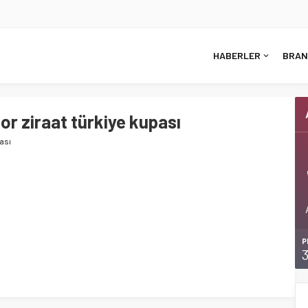
HABERLER
BRAN
or ziraat türkiye kupası
pası
P