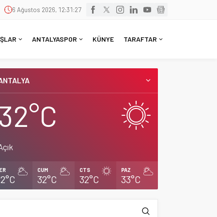
6 Ağustos 2026, 12:31:28
ŞLAR
ANTALYASPOR
KÜNYE
TARAFTAR
ANTALYA
32°C
Açık
ER
CUM
CTS
PAZ
32°C
32°C
32°C
33°C