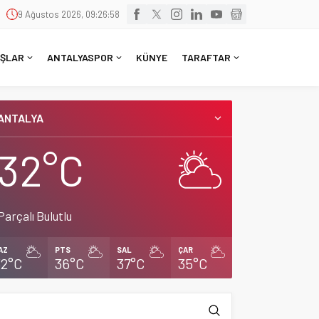
9 Ağustos 2026, 09:26:59
ŞLAR
ANTALYASPOR
KÜNYE
TARAFTAR
ANTALYA
32°C
Parçalı Bulutlu
AZ
PTS
SAL
ÇAR
32°C
36°C
37°C
35°C