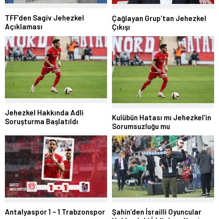
TFF’den Sagiv Jehezkel
Çağlayan Grup’tan Jehezkel
Açıklaması
Çıkışı
Jehezkel Hakkında Adli
Kulübün Hatası mı Jehezkel’in
Soruşturma Başlatıldı
Sorumsuzluğu mu
Antalyaspor 1 – 1 Trabzonspor
Şahin’den İsrailli Oyuncular