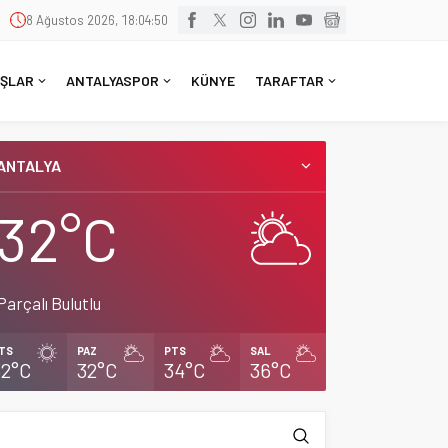
8 Ağustos 2026, 18:04:51
ŞLAR
ANTALYASPOR
KÜNYE
TARAFTAR
ANTALYA
32°C
Parçalı Bulutlu
TS
PAZ
PTS
SAL
32°C
32°C
34°C
36°C