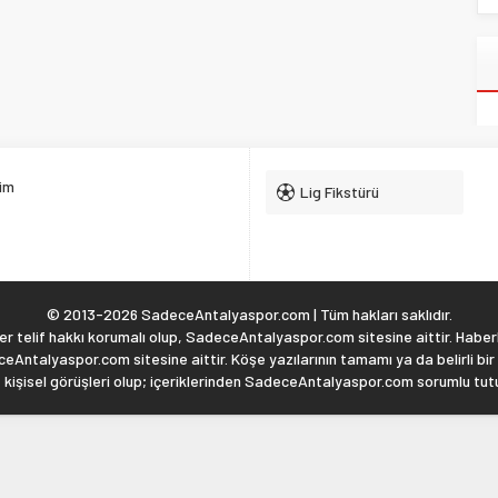
şim
Lig Fikstürü
© 2013-2026 SadeceAntalyaspor.com | Tüm hakları saklıdır.
 telif hakkı korumalı olup, SadeceAntalyaspor.com sitesine aittir. Haberl
eAntalyaspor.com sitesine aittir. Köşe yazılarının tamamı ya da belirli bir
, kişisel görüşleri olup; içeriklerinden SadeceAntalyaspor.com sorumlu tu