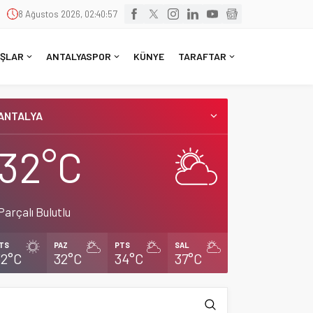
8 Ağustos 2026, 02:40:58
ŞLAR
ANTALYASPOR
KÜNYE
TARAFTAR
ANTALYA
32°C
Parçalı Bulutlu
TS
PAZ
PTS
SAL
32°C
32°C
34°C
37°C