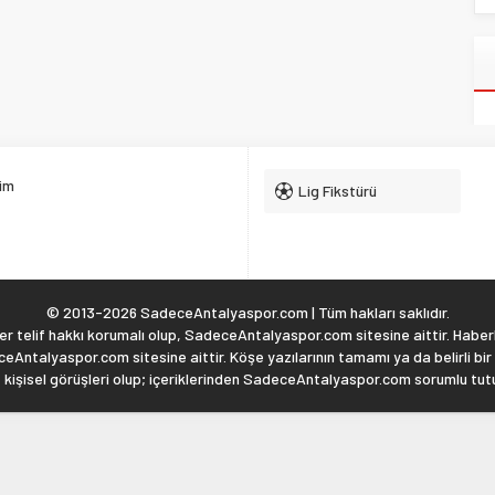
şim
Lig Fikstürü
© 2013-2026 SadeceAntalyaspor.com | Tüm hakları saklıdır.
 telif hakkı korumalı olup, SadeceAntalyaspor.com sitesine aittir. Haberl
eAntalyaspor.com sitesine aittir. Köşe yazılarının tamamı ya da belirli bir
, kişisel görüşleri olup; içeriklerinden SadeceAntalyaspor.com sorumlu tu