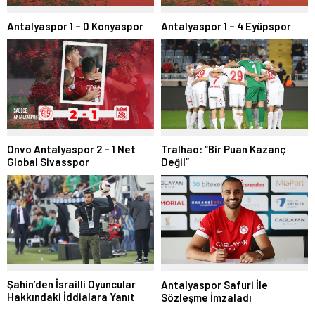
Antalyaspor 1 – 0 Konyaspor
Antalyaspor 1 – 4 Eyüpspor
Onvo Antalyaspor 2 – 1 Net
Tralhao: “Bir Puan Kazanç
Global Sivasspor
Değil”
Şahin’den İsrailli Oyuncular
Antalyaspor Safuri İle
Hakkındaki İddialara Yanıt
Sözleşme İmzaladı