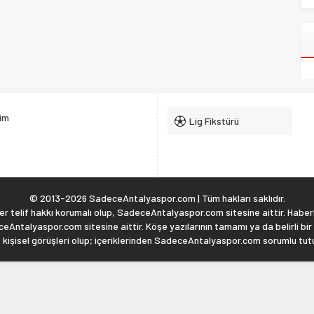
şim
Lig Fikstürü
© 2013-2026 SadeceAntalyaspor.com | Tüm hakları saklıdır.
 telif hakkı korumalı olup, SadeceAntalyaspor.com sitesine aittir. Haberl
eAntalyaspor.com sitesine aittir. Köşe yazılarının tamamı ya da belirli bir
, kişisel görüşleri olup; içeriklerinden SadeceAntalyaspor.com sorumlu tu