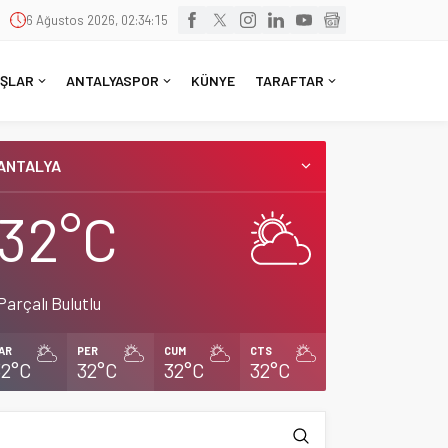
6 Ağustos 2026, 02:34:16
ŞLAR
ANTALYASPOR
KÜNYE
TARAFTAR
ANTALYA
32°C
Parçalı Bulutlu
AR
PER
CUM
CTS
32°C
32°C
32°C
32°C