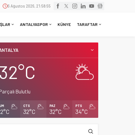
6 Ağustos 2026, 21:58:55
ŞLAR
ANTALYASPOR
KÜNYE
TARAFTAR
ANTALYA
32°C
Parçalı Bulutlu
UM
CTS
PAZ
PTS
32°C
32°C
32°C
34°C