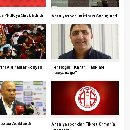
r PFDK’ya Sevk Edildi
Antalyaspor’un İtirazı Sonuçlandı
ını Aldıranlar Konyalı
Terzioğlu: “Kararı Tahkime
Taşıyacağız”
Cezası Açıklandı
Antalyaspor’dan Fikret Orman’a
Teşekkür