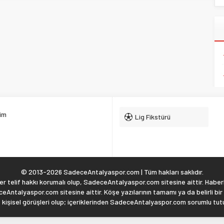
şim
Lig Fikstürü
© 2013-2026 SadeceAntalyaspor.com | Tüm hakları saklıdır.
 telif hakkı korumalı olup, SadeceAntalyaspor.com sitesine aittir. Haberl
eAntalyaspor.com sitesine aittir. Köşe yazılarının tamamı ya da belirli bir
, kişisel görüşleri olup; içeriklerinden SadeceAntalyaspor.com sorumlu tu