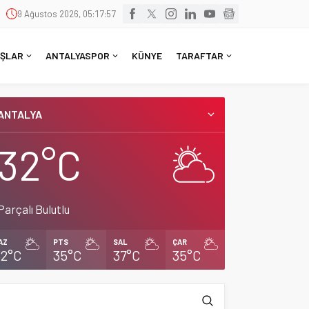
9 Ağustos 2026, 05:17:58
ŞLAR
ANTALYASPOR
KÜNYE
TARAFTAR
ANTALYA
32°C
Parçalı Bulutlu
AZ
PTS
SAL
ÇAR
32°C
35°C
37°C
35°C