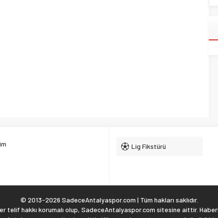
şim
Lig Fikstürü
© 2013-2026 SadeceAntalyaspor.com | Tüm hakları saklıdır.
 telif hakkı korumalı olup, SadeceAntalyaspor.com sitesine aittir. Haberl