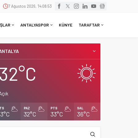
7 Ağustos 2026, 14:08:53
ŞLAR
ANTALYASPOR
KÜNYE
TARAFTAR
ANTALYA
32°C
Açık
TS
PAZ
PTS
SAL
33°C
32°C
33°C
36°C