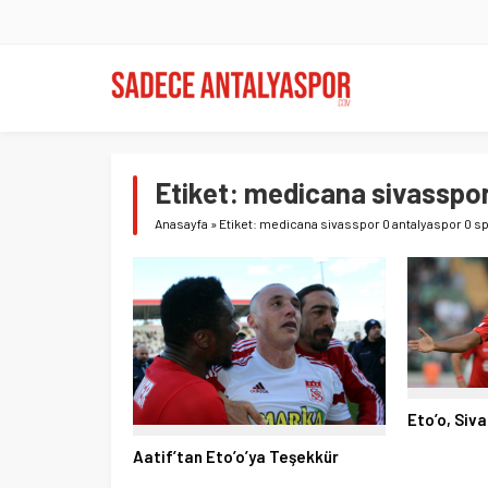
Etiket:
medicana sivasspor 
Anasayfa
»
Etiket: medicana sivasspor 0 antalyaspor 0 sp
Eto’o, Siv
Aatif’tan Eto’o’ya Teşekkür