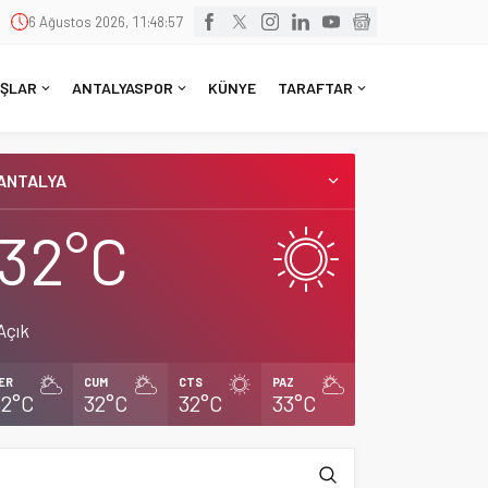
6 Ağustos 2026, 11:48:57
ŞLAR
ANTALYASPOR
KÜNYE
TARAFTAR
ANTALYA
32°C
Açık
ER
CUM
CTS
PAZ
32°C
32°C
32°C
33°C