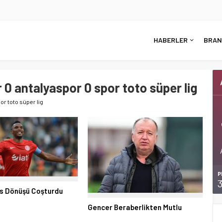
HABERLER
BRAN
0 antalyaspor 0 spor toto süper lig
or toto süper lig
P
as Dönüşü Coşturdu
Gencer Beraberlikten Mutlu