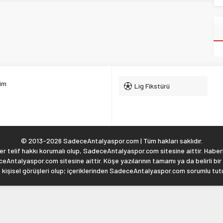
şim
Lig Fikstürü
© 2013-2026 SadeceAntalyaspor.com | Tüm hakları saklıdır.
 telif hakkı korumalı olup, SadeceAntalyaspor.com sitesine aittir. Haberl
eAntalyaspor.com sitesine aittir. Köşe yazılarının tamamı ya da belirli bir
, kişisel görüşleri olup; içeriklerinden SadeceAntalyaspor.com sorumlu tu