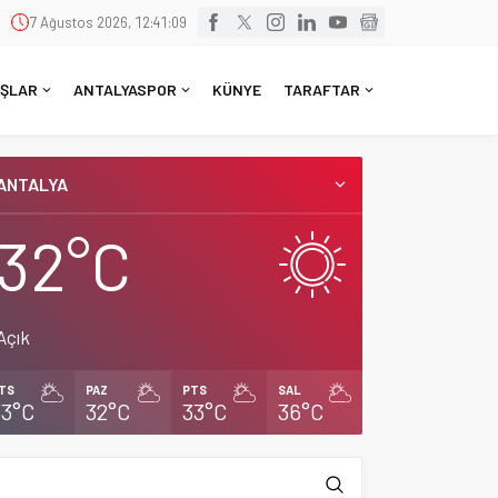
7 Ağustos 2026, 12:41:09
ŞLAR
ANTALYASPOR
KÜNYE
TARAFTAR
ANTALYA
32°C
Açık
TS
PAZ
PTS
SAL
33°C
32°C
33°C
36°C