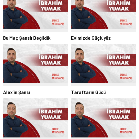
Bu Maç Şanslı Değildik
Evimizde Güçlüyüz
Alex’in Şansı
Taraftarın Gücü