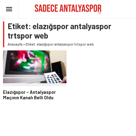
Etiket:
elazığspor antalyaspor
trtspor web
Anasayfa
»
Etiket: elazığspor antalyaspor trtspor web
Elazığspor – Antalyaspor
Maçının Kanalı Belli Oldu