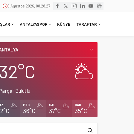
9 Ağustos 2026, 08:28:27
ŞLAR
ANTALYASPOR
KÜNYE
TARAFTAR
ANTALYA
32°C
Parçalı Bulutlu
AZ
PTS
SAL
ÇAR
32°C
36°C
37°C
35°C