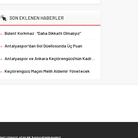
SON EKLENEN HABERLER
→
Bülent Korkmaz: “Daha Dikkatli Olmalıyız”
→
Antalyaspor’dan Gol Düellosunda Üç Puan
→
Antalyaspor ve Ankara Keçiörengücü’nün Kadroları Belli Oldu
→
Keçiörengücü Maçını Melih Aldemir Yönetecek
eri izinsiz olarak kopyalamayınız.