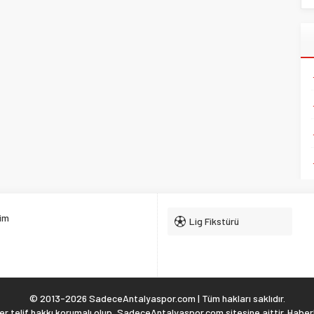
şim
Lig Fikstürü
© 2013-2026 SadeceAntalyaspor.com | Tüm hakları saklıdır.
 telif hakkı korumalı olup, SadeceAntalyaspor.com sitesine aittir. Haberl