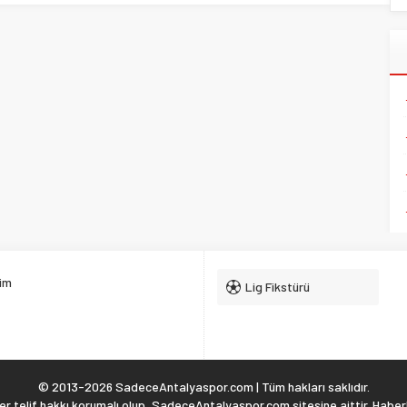
şim
Lig Fikstürü
© 2013-2026 SadeceAntalyaspor.com | Tüm hakları saklıdır.
 telif hakkı korumalı olup, SadeceAntalyaspor.com sitesine aittir. Haberl