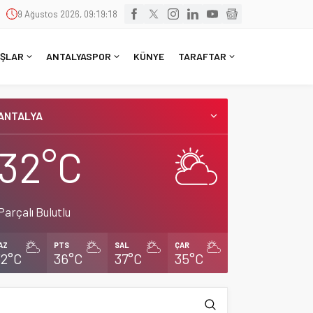
9 Ağustos 2026, 09:19:19
ŞLAR
ANTALYASPOR
KÜNYE
TARAFTAR
ANTALYA
32°C
Parçalı Bulutlu
AZ
PTS
SAL
ÇAR
32°C
36°C
37°C
35°C