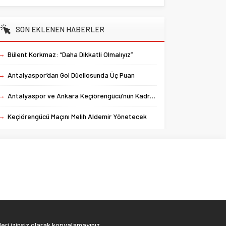
SON EKLENEN HABERLER
→
Bülent Korkmaz: “Daha Dikkatli Olmalıyız”
→
Antalyaspor’dan Gol Düellosunda Üç Puan
→
Antalyaspor ve Ankara Keçiörengücü’nün Kadroları Belli Oldu
→
Keçiörengücü Maçını Melih Aldemir Yönetecek
eri izinsiz olarak kopyalamayınız.