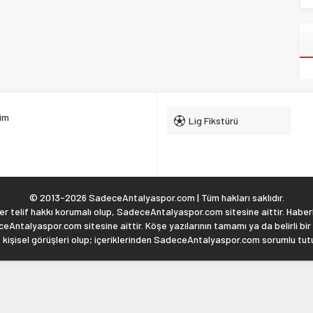
şim
Lig Fikstürü
© 2013-2026 SadeceAntalyaspor.com | Tüm hakları saklıdır.
 telif hakkı korumalı olup, SadeceAntalyaspor.com sitesine aittir. Haberl
eAntalyaspor.com sitesine aittir. Köşe yazılarının tamamı ya da belirli bir
, kişisel görüşleri olup; içeriklerinden SadeceAntalyaspor.com sorumlu tu