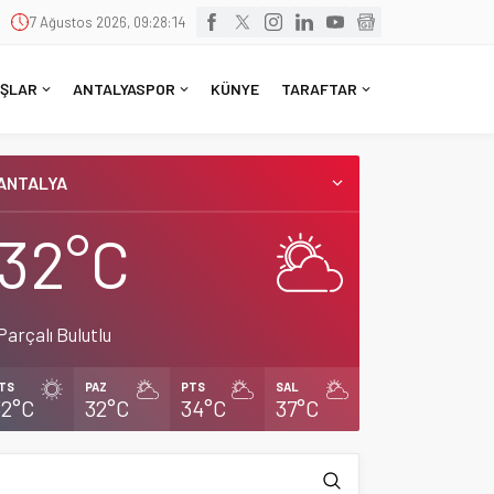
7 Ağustos 2026, 09:28:15
ŞLAR
ANTALYASPOR
KÜNYE
TARAFTAR
ANTALYA
32°C
Parçalı Bulutlu
TS
PAZ
PTS
SAL
32°C
32°C
34°C
37°C