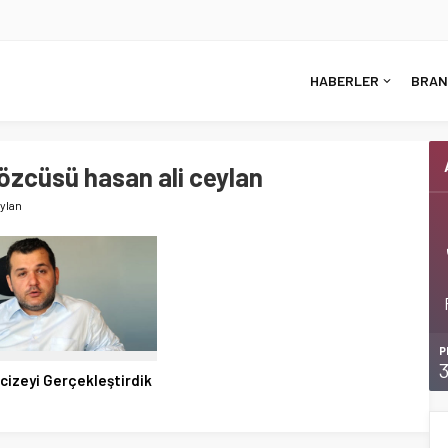
HABERLER
BRAN
özcüsü hasan ali ceylan
eylan
P
cizeyi Gerçekleştirdik