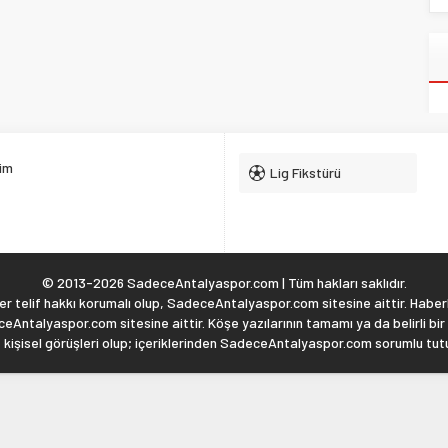
şim
Lig Fikstürü
© 2013-2026 SadeceAntalyaspor.com | Tüm hakları saklıdır.
 telif hakkı korumalı olup, SadeceAntalyaspor.com sitesine aittir. Haberl
eAntalyaspor.com sitesine aittir. Köşe yazılarının tamamı ya da belirli bir
, kişisel görüşleri olup; içeriklerinden SadeceAntalyaspor.com sorumlu tu