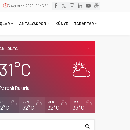
6 Ağustos 2026, 04:46:32
ŞLAR
ANTALYASPOR
KÜNYE
TARAFTAR
ANTALYA
31°C
Parçalı Bulutlu
ER
CUM
CTS
PAZ
32°C
32°C
32°C
33°C