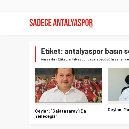
Etiket:
antalyaspor basın s
Anasayfa
»
Etiket: antalyaspor basın sözcüsü hasan ali c
Ceylan: Mu
Ceylan: “Galatasaray’ı Da
Yeneceğiz”