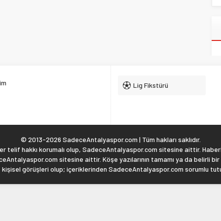
şim
Lig Fikstürü
© 2013-2026 SadeceAntalyaspor.com | Tüm hakları saklıdır.
 telif hakkı korumalı olup, SadeceAntalyaspor.com sitesine aittir. Haberl
eAntalyaspor.com sitesine aittir. Köşe yazılarının tamamı ya da belirli bir
, kişisel görüşleri olup; içeriklerinden SadeceAntalyaspor.com sorumlu tu