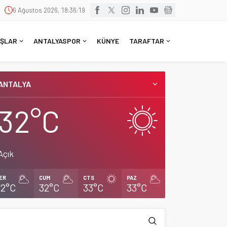
6 Ağustos 2026, 18:36:19
ŞLAR
ANTALYASPOR
KÜNYE
TARAFTAR
ANTALYA
32°C
Açık
ER
CUM
CTS
PAZ
32°C
32°C
33°C
33°C