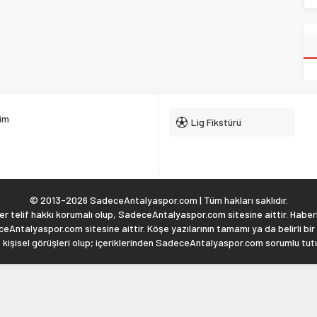
şim
Lig Fikstürü
© 2013-2026 SadeceAntalyaspor.com | Tüm hakları saklıdır.
 telif hakkı korumalı olup, SadeceAntalyaspor.com sitesine aittir. Haberl
eAntalyaspor.com sitesine aittir. Köşe yazılarının tamamı ya da belirli bir
, kişisel görüşleri olup; içeriklerinden SadeceAntalyaspor.com sorumlu tu