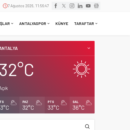
7 Ağustos 2026, 11:56:48
ŞLAR
ANTALYASPOR
KÜNYE
TARAFTAR
ANTALYA
32°C
Açık
TS
PAZ
PTS
SAL
33°C
32°C
33°C
36°C