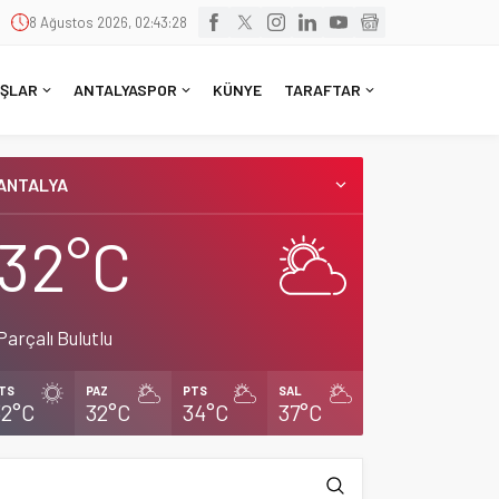
8 Ağustos 2026, 02:43:29
ŞLAR
ANTALYASPOR
KÜNYE
TARAFTAR
ANTALYA
32°C
Parçalı Bulutlu
TS
PAZ
PTS
SAL
32°C
32°C
34°C
37°C