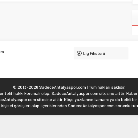
şim
Lig Fikstürü
© 2013-2026 SadeceAntalyaspor.com | Tüm hakları saklıdır.
 telif hakkı korumalı olup, SadeceAntalyaspor.com sitesine aittir. Haberl
eAntalyaspor.com sitesine aittir. Köşe yazılarının tamamı ya da belirli bir
, kişisel görüşleri olup; içeriklerinden SadeceAntalyaspor.com sorumlu tu