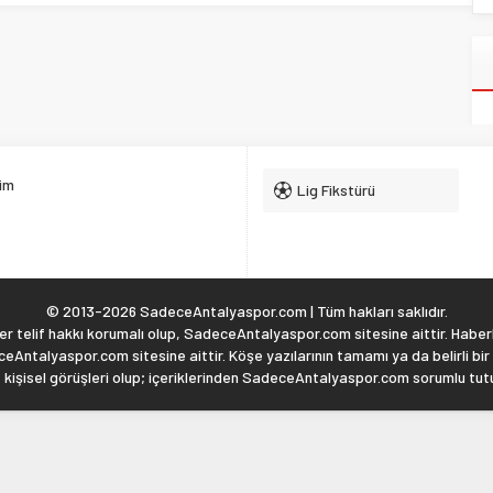
şim
Lig Fikstürü
© 2013-2026 SadeceAntalyaspor.com | Tüm hakları saklıdır.
 telif hakkı korumalı olup, SadeceAntalyaspor.com sitesine aittir. Haberl
eAntalyaspor.com sitesine aittir. Köşe yazılarının tamamı ya da belirli bir
, kişisel görüşleri olup; içeriklerinden SadeceAntalyaspor.com sorumlu tu