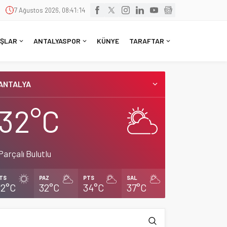
7 Ağustos 2026, 08:41:15
ŞLAR
ANTALYASPOR
KÜNYE
TARAFTAR
ANTALYA
32°C
Parçalı Bulutlu
TS
PAZ
PTS
SAL
32°C
32°C
34°C
37°C