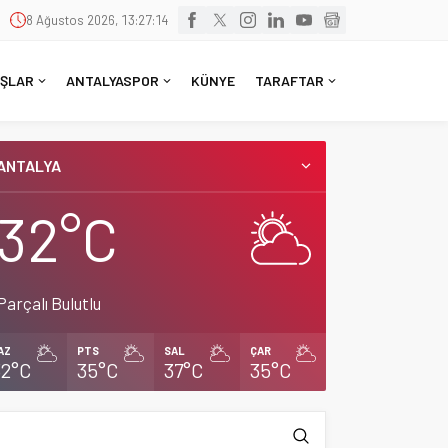
8 Ağustos 2026, 13:27:15
ŞLAR
ANTALYASPOR
KÜNYE
TARAFTAR
ANTALYA
32°C
Parçalı Bulutlu
AZ
PTS
SAL
ÇAR
32°C
35°C
37°C
35°C