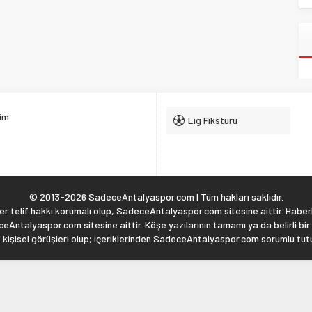
şim
Lig Fikstürü
© 2013-2026 SadeceAntalyaspor.com | Tüm hakları saklıdır.
 telif hakkı korumalı olup, SadeceAntalyaspor.com sitesine aittir. Haberl
eAntalyaspor.com sitesine aittir. Köşe yazılarının tamamı ya da belirli bir
, kişisel görüşleri olup; içeriklerinden SadeceAntalyaspor.com sorumlu tu