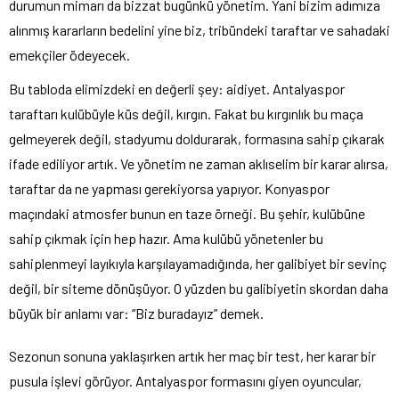
durumun mimarı da bizzat bugünkü yönetim. Yani bizim adımıza
alınmış kararların bedelini yine biz, tribündeki taraftar ve sahadaki
emekçiler ödeyecek.
Bu tabloda elimizdeki en değerli şey: aidiyet. Antalyaspor
taraftarı kulübüyle küs değil, kırgın. Fakat bu kırgınlık bu maça
gelmeyerek değil, stadyumu doldurarak, formasına sahip çıkarak
ifade ediliyor artık. Ve yönetim ne zaman aklıselim bir karar alırsa,
taraftar da ne yapması gerekiyorsa yapıyor. Konyaspor
maçındaki atmosfer bunun en taze örneği. Bu şehir, kulübüne
sahip çıkmak için hep hazır. Ama kulübü yönetenler bu
sahiplenmeyi layıkıyla karşılayamadığında, her galibiyet bir sevinç
değil, bir siteme dönüşüyor. O yüzden bu galibiyetin skordan daha
büyük bir anlamı var: “Biz buradayız” demek.
Sezonun sonuna yaklaşırken artık her maç bir test, her karar bir
pusula işlevi görüyor. Antalyaspor formasını giyen oyuncular,