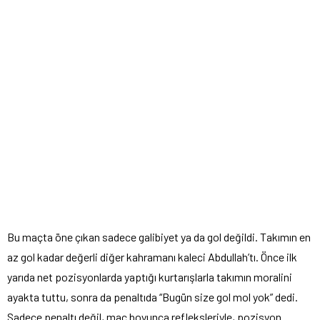
Bu maçta öne çıkan sadece galibiyet ya da gol değildi. Takımın en
az gol kadar değerli diğer kahramanı kaleci Abdullah’tı. Önce ilk
yarıda net pozisyonlarda yaptığı kurtarışlarla takımın moralini
ayakta tuttu, sonra da penaltıda “Bugün size gol mol yok” dedi.
Sadece penaltı değil, maç boyunca refleksleriyle, pozisyon