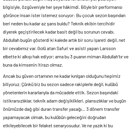
bilgisiyle, özgüveniyle her şeye hâkimdi. Böyle bir performansı
görünce insan ister istemez soruyor: Bu çocuk sezon başından
beri neden bu kadar az şans buldu? Teknik ekibin tercihidir
diyerek geçiştirilecek kadar basit değil bu sorunun cevabı.
Abdullah bugün gösterdi ki kalede artık bir soru işareti değil, net
bir cevabımız var. Golü atan Safuri ve asisti yapan Larsson
elbette ki alkışı hak ediyor; ama bu 3 puanın mimarı Abdullah’tır ve
buna da kimsenin itirazı olmaz.
Ancak bu güven ortamının ne kadar kırılgan olduğunu hepimiz
biliyoruz. Çünkü biz bu sezon sadece rakiplerle değil, kulübü
yönetenlerin kararlarıyla da mücadele ettik. Sezon başındaki
istikrarsızlıklar, teknik adam değişiklikleri, plansızlıklar ve bugün
önümüzde dağ gibi duran transfer yasağı… 3 dönem transfer
yapamayacak olmak, bu kulübün geleceğini doğrudan
etkileyebilecek bir felaket senaryosudur. Ve ne yazık ki bu