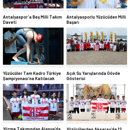
Antalyaspor’a Beş Milli Takım
Antalyasporlu Yüzücüden Milli
Daveti
Başarı
Yüzücüler Tam Kadro Türkiye
Açık Su Yarışlarında Gövde
Şampiyonası’na Katılacak
Gösterisi
Yüzme Takımından Alanya’da
Yüzücülerden Aksaray’da 12