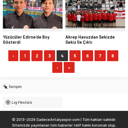
Yüzücüler Edirne’de Boy
Akrep Havuzdan Sekizde
Gösterdi
Sekiz İle Çıktı
‹
1
2
3
4
5
6
7
8
›
»
İletişim
Lig Fikstürü
© 2013-2026 SadeceAntalyaspor.com | Tüm hakları saklıdır.
Sitemizde yayınlanan tüm haberler telif hakkı korumalı olup,