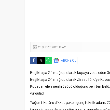
25 ŞUBAT 2025 18:42
ABONE OL
Beşiktaş’a 2-1 mağlup olarak kupaya veda eden O
Beşiktaş’a 2-1 mağlup olarak Ziraat Türkiye Kupas
Kupadan elenmenin üzücü olduğunu belirten Bel
vurguladı.
Yoğun fikstüre dikkat çeken genç teknik adam, 20 
karşılaşmasını daha az süre bulan oyuncuları değerl