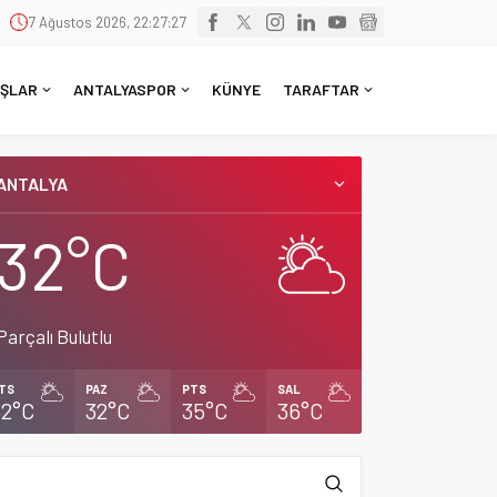
7 Ağustos 2026, 22:27:27
ŞLAR
ANTALYASPOR
KÜNYE
TARAFTAR
ANTALYA
32°C
Parçalı Bulutlu
TS
PAZ
PTS
SAL
32°C
32°C
35°C
36°C