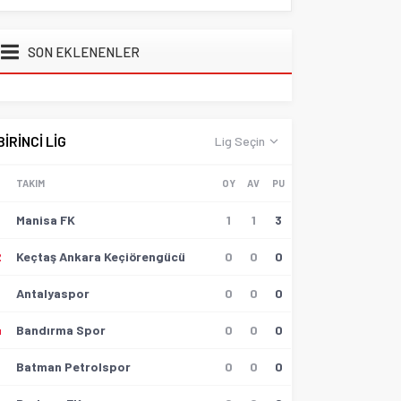
SON EKLENENLER
BİRİNCİ LİG
Lig Seçin
TAKIM
OY
AV
PU
Manisa FK
1
1
3
2
Keçtaş Ankara Keçiörengücü
0
0
0
3
Antalyaspor
0
0
0
4
Bandırma Spor
0
0
0
5
Batman Petrolspor
0
0
0