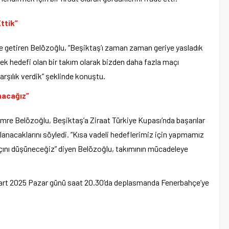
ttik”
ile getiren Belözoğlu, “Beşiktaş’ı zaman zaman geriye yasladık
k hedefi olan bir takım olarak bizden daha fazla maçı
arşılık verdik” şeklinde konuştu.
nacağız”
Emre Belözoğlu, Beşiktaş’a Ziraat Türkiye Kupası’nda başarılar
lanacaklarını söyledi. “Kısa vadeli hedeflerimiz için yapmamız
çını düşüneceğiz” diyen Belözoğlu, takımının mücadeleye
 Mart 2025 Pazar günü saat 20.30’da deplasmanda Fenerbahçe’ye