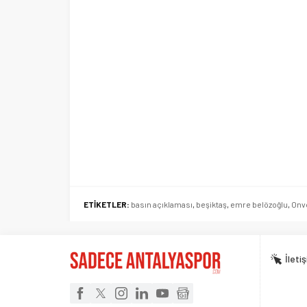
ETİKETLER:
basın açıklaması
,
beşiktaş
,
emre belözoğlu
,
Onv
İleti