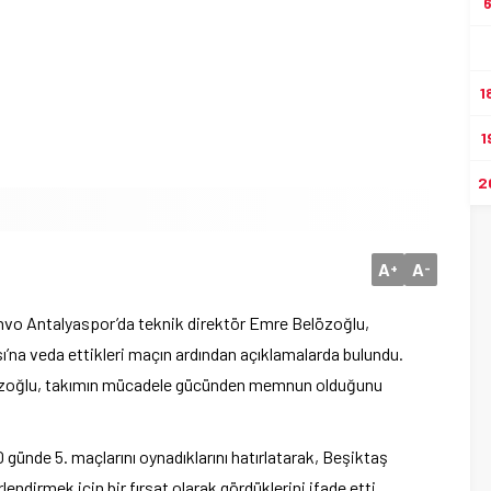
1
1
2
A
A
+
-
nvo Antalyaspor’da teknik direktör Emre Belözoğlu,
ı’na veda ettikleri maçın ardından açıklamalarda bulundu.
özoğlu, takımın mücadele gücünden memnun olduğunu
günde 5. maçlarını oynadıklarını hatırlatarak, Beşiktaş
endirmek için bir fırsat olarak gördüklerini ifade etti.