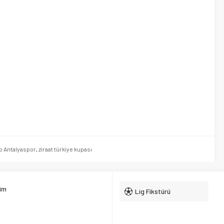
o Antalyaspor
,
ziraat türkiye kupası
şim
Lig Fikstürü