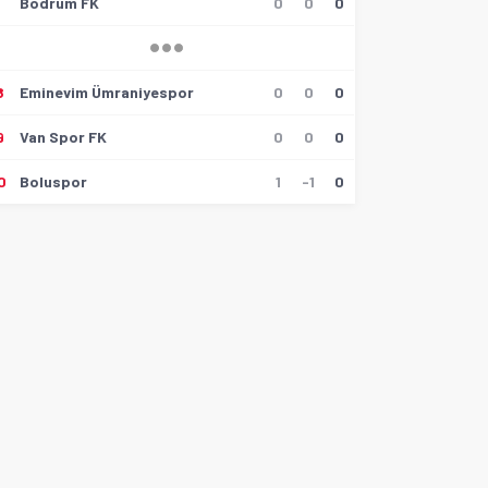
6
Bodrum FK
0
0
0
8
Eminevim Ümraniyespor
0
0
0
9
Van Spor FK
0
0
0
0
Boluspor
1
-1
0