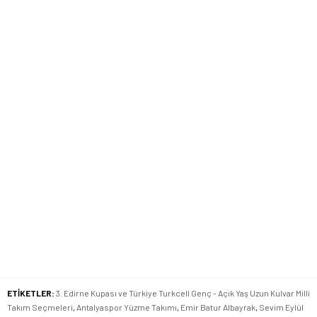
ETİKETLER:
3. Edirne Kupası ve Türkiye Turkcell Genç - Açık Yaş Uzun Kulvar Milli
Takım Seçmeleri
,
Antalyaspor Yüzme Takımı
,
Emir Batur Albayrak
,
Sevim Eylül