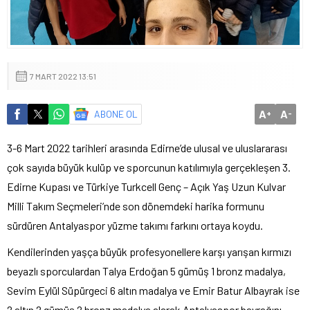
7 MART 2022 13:51
A
A
ABONE OL
+
-
3-6 Mart 2022 tarihleri arasında Edirne’de ulusal ve uluslararası
çok sayıda büyük kulüp ve sporcunun katılımıyla gerçekleşen 3.
Edirne Kupası ve Türkiye Turkcell Genç – Açık Yaş Uzun Kulvar
Milli Takım Seçmeleri’nde son dönemdeki harika formunu
sürdüren Antalyaspor yüzme takımı farkını ortaya koydu.
Kendilerinden yaşça büyük profesyonellere karşı yarışan kırmızı
beyazlı sporculardan Talya Erdoğan 5 gümüş 1 bronz madalya,
Sevim Eylül Süpürgeci 6 altın madalya ve Emir Batur Albayrak ise
2 altın 2 gümüş 2 bronz madalya alarak Antalyaspor bayrağını