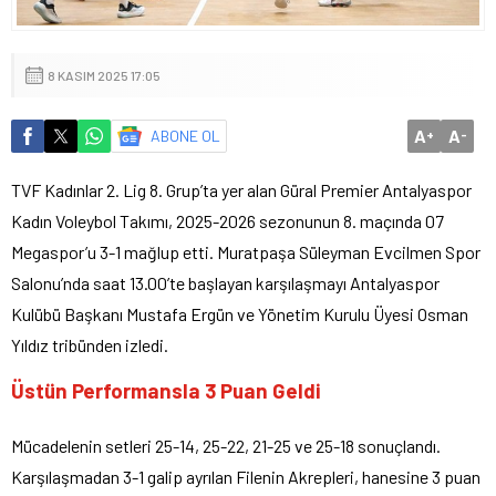
8 KASIM 2025 17:05
A
A
ABONE OL
+
-
TVF Kadınlar 2. Lig 8. Grup’ta yer alan Güral Premier Antalyaspor
Kadın Voleybol Takımı, 2025-2026 sezonunun 8. maçında 07
Megaspor’u 3-1 mağlup etti. Muratpaşa Süleyman Evcilmen Spor
Salonu’nda saat 13.00’te başlayan karşılaşmayı Antalyaspor
Kulübü Başkanı Mustafa Ergün ve Yönetim Kurulu Üyesi Osman
Yıldız tribünden izledi.
Üstün Performansla 3 Puan Geldi
Mücadelenin setleri 25-14, 25-22, 21-25 ve 25-18 sonuçlandı.
Karşılaşmadan 3-1 galip ayrılan Filenin Akrepleri, hanesine 3 puan