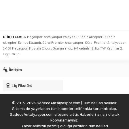
ETİKETLER:
07 Megaspor
,
antalyaspor voleybol
,
Filenin Akrepleri
,
Filenin
Akrepleri Evinde Kazandı
,
Güral Premier Antalyaspor
,
Güral Premier Antalyaspor
3-1 07 Megaspor
,
Mustafa Ergun
,
Osman Yıldız
,
tvf kadınlar 2. lig
,
TVF Kadınlar 2.
Lig 8. Grup
İletişim
Lig Fikstürü
© 2013-2026 SadeceAntalyaspor.com | Tüm hakları saklıdır.
Sitemizde yayınlanan tüm haberler telif hakkı korumalı olup,
SadeceAntalyaspor.com sitesine aittir. Haberleri izinsiz olarak
kopyalamayınız.
Yazarlarımızın yazmış olduğu yazıların tüm hakları