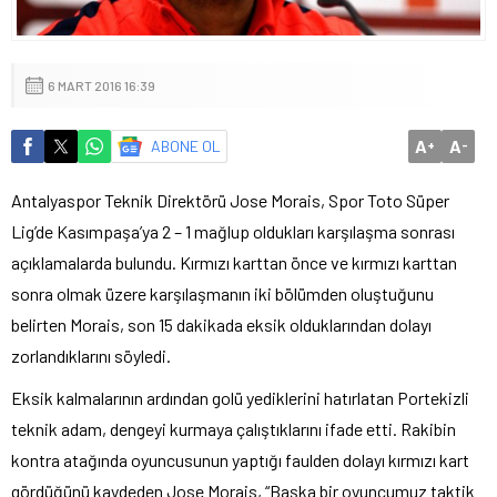
6 MART 2016 16:39
A
A
ABONE OL
+
-
Antalyaspor Teknik Direktörü Jose Morais, Spor Toto Süper
Lig’de Kasımpaşa’ya 2 – 1 mağlup oldukları karşılaşma sonrası
açıklamalarda bulundu. Kırmızı karttan önce ve kırmızı karttan
sonra olmak üzere karşılaşmanın iki bölümden oluştuğunu
belirten Morais, son 15 dakikada eksik olduklarından dolayı
zorlandıklarını söyledi.
Eksik kalmalarının ardından golü yediklerini hatırlatan Portekizli
teknik adam, dengeyi kurmaya çalıştıklarını ifade etti. Rakibin
kontra atağında oyuncusunun yaptığı faulden dolayı kırmızı kart
gördüğünü kaydeden Jose Morais, “Başka bir oyuncumuz taktik