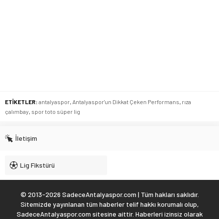
ETİKETLER:
antalyaspor
,
Antalyaspor'un Dikkat Çeken Performans
,
rıza
çalımbay
,
spor toto süper lig
İletişim
Lig Fikstürü
© 2013-2026 SadeceAntalyaspor.com | Tüm hakları saklıdır.
Sitemizde yayınlanan tüm haberler telif hakkı korumalı olup,
SadeceAntalyaspor.com sitesine aittir. Haberleri izinsiz olarak