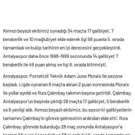
Kırmızı beyazlı ekibimiz oynadığı 34 maçta 17 galibiyet, 7
beraberlik ve 10 mağlubiyet elde ederek ligi 58 puanla 5. sırada
tamamladı ve kulüp tarihinin en iyi derecesini gerçekleştirdi.
Antalyaspor daha önce 1998-1999 sezonunda 14 galibiyet 7
beraberlik ile 49 puan almış ve ligi 6. sırada bitirmişti.
Antalyaspor, Portekizli Teknik Adam Jose Morais ile sezona
başladı. Ligde oynanan 6 maçta alınan 2 puan sonrasında Morais
ile yollar ayrıldı ve Rıza Çalımbay takımın başına getirildi. Çalımbay,
Antalyaspor’un başında çıktığı 28 maçta 17 galibiyet, 5 beraberlik
ve 6 yenilgi aldı. Kırmızı beyazlı ekibimiz, bu sezon ki galibiyetlerin
tamamını Çalımbay’ın göreve gelmesinin ardından elde etti. Rıza
Çalımbay, görevde bulunduğu 28 maç sonunda Antalyaspor’a
toplam 56 puan kazandırdı ve 58 puanla ligi 5. sırada tamamlayan