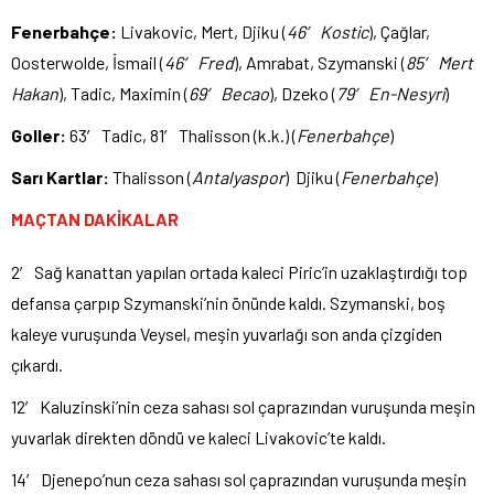
Fenerbahçe:
Livakovic, Mert, Djiku (
46′ Kostic
), Çağlar,
Oosterwolde, İsmail (
46′ Fred
), Amrabat, Szymanski (
85′ Mert
Hakan
), Tadic, Maximin (
69′ Becao
), Dzeko (
79′ En-Nesyri
)
Goller:
63′ Tadic, 81′ Thalisson (k.k.) (
Fenerbahçe
)
Sarı Kartlar:
Thalisson (
Antalyaspor
) Djiku (
Fenerbahçe
)
MAÇTAN DAKİKALAR
2′ Sağ kanattan yapılan ortada kaleci Piric’in uzaklaştırdığı top
defansa çarpıp Szymanski’nin önünde kaldı. Szymanski, boş
kaleye vuruşunda Veysel, meşin yuvarlağı son anda çizgiden
çıkardı.
12′ Kaluzinski’nin ceza sahası sol çaprazından vuruşunda meşin
yuvarlak direkten döndü ve kaleci Livakovic’te kaldı.
14′ Djenepo’nun ceza sahası sol çaprazından vuruşunda meşin