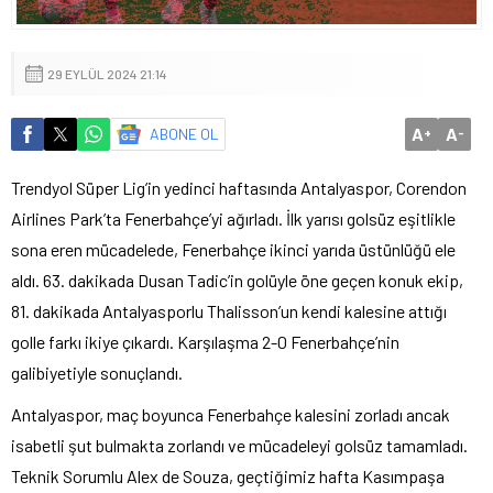
29 EYLÜL 2024 21:14
A
A
ABONE OL
+
-
Trendyol Süper Lig’in yedinci haftasında Antalyaspor, Corendon
Airlines Park’ta Fenerbahçe’yi ağırladı. İlk yarısı golsüz eşitlikle
sona eren mücadelede, Fenerbahçe ikinci yarıda üstünlüğü ele
aldı. 63. dakikada Dusan Tadic’in golüyle öne geçen konuk ekip,
81. dakikada Antalyasporlu Thalisson’un kendi kalesine attığı
golle farkı ikiye çıkardı. Karşılaşma 2-0 Fenerbahçe’nin
galibiyetiyle sonuçlandı.
Antalyaspor, maç boyunca Fenerbahçe kalesini zorladı ancak
isabetli şut bulmakta zorlandı ve mücadeleyi golsüz tamamladı.
Teknik Sorumlu Alex de Souza, geçtiğimiz hafta Kasımpaşa