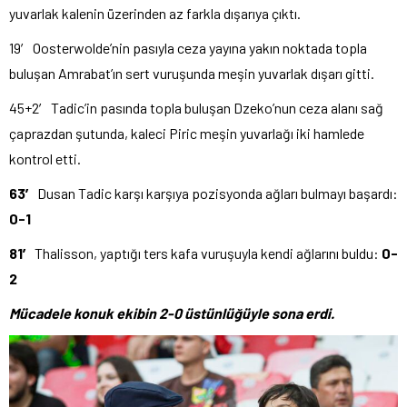
yuvarlak kalenin üzerinden az farkla dışarıya çıktı.
19′ Oosterwolde’nin pasıyla ceza yayına yakın noktada topla
buluşan Amrabat’ın sert vuruşunda meşin yuvarlak dışarı gitti.
45+2′ Tadic’in pasında topla buluşan Dzeko’nun ceza alanı sağ
çaprazdan şutunda, kaleci Piric meşin yuvarlağı iki hamlede
kontrol etti.
63′
Dusan Tadic karşı karşıya pozisyonda ağları bulmayı başardı:
0-1
81′
Thalisson, yaptığı ters kafa vuruşuyla kendi ağlarını buldu:
0-
2
Mücadele konuk ekibin 2-0 üstünlüğüyle sona erdi.