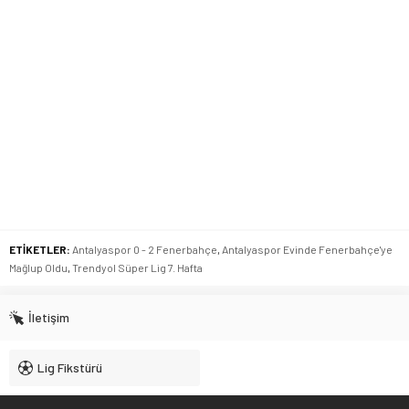
ETİKETLER:
Antalyaspor 0 - 2 Fenerbahçe
,
Antalyaspor Evinde Fenerbahçe'ye
Mağlup Oldu
,
Trendyol Süper Lig 7. Hafta
İletişim
Lig Fikstürü