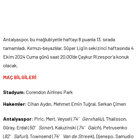
Antalyaspor, bu mağlubiyetle haftayı 8 puanla 13. sırada
tamamladı. Kırmızı-beyazlılar, Süper Lig’in sekizinci haftasında 4
Ekim 2024 Cuma günü saat 20.00’de Çaykur Rizespor’a konuk
olacak.
MAÇ BİLGİLERİ
Stadyum:
Corendon Airlines Park
Hakemler:
Cihan Aydın, Mehmet Emin Tuğral, Serkan Çimen
Antalyaspor:
Piric, Mert, Veysel (
74′ Gerxhaliu
), Thalisson,
Güray, Erdal (
50′ Soner
), Kaluzinski (
74′ Gaich
), Petrusenko
(
82′ Safuri
), Townsend (
74′ Van de Streek
), Djenepo, Samudio