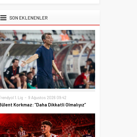
SON EKLENENLER
Trendyol 1. Lig
9 Ağustos 2026 09:42
Bülent Korkmaz: “Daha Dikkatli Olmalıyız”