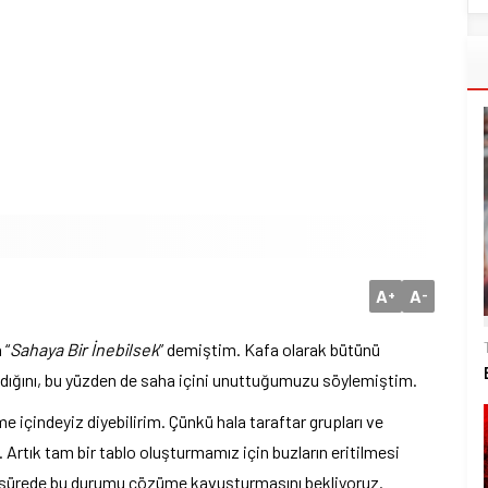
A
A
+
-
 “
Sahaya Bir İnebilsek
” demiştim. Kafa olarak bütünü
madığını, bu yüzden de saha içini unuttuğumuzu söylemiştim.
e içindeyiz diyebilirim. Çünkü hala taraftar grupları ve
Artık tam bir tablo oluşturmamız için buzların eritilmesi
a sürede bu durumu çözüme kavuşturmasını bekliyoruz.