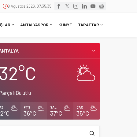
9 Ağustos 2026, 07:35:35
ŞLAR
ANTALYASPOR
KÜNYE
TARAFTAR
ANTALYA
32°C
Parçalı Bulutlu
AZ
PTS
SAL
ÇAR
32°C
36°C
37°C
35°C