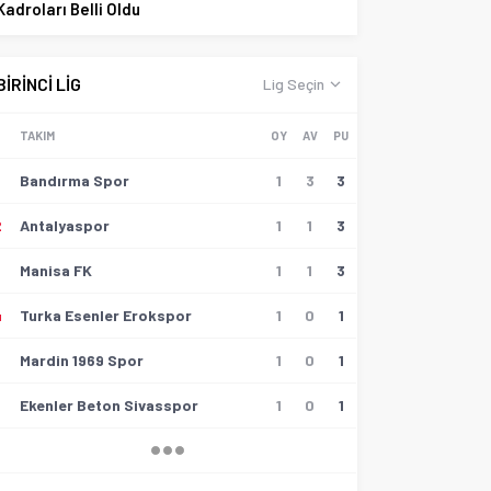
Kadroları Belli Oldu
BİRİNCİ LİG
Lig Seçin
TAKIM
OY
AV
PU
Bandırma Spor
1
3
3
2
Antalyaspor
1
1
3
3
Manisa FK
1
1
3
4
Turka Esenler Erokspor
1
0
1
5
Mardin 1969 Spor
1
0
1
6
Ekenler Beton Sivasspor
1
0
1