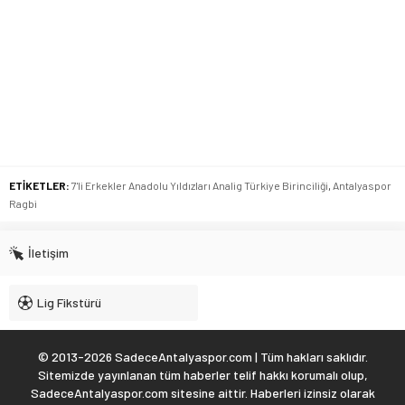
ETİKETLER:
7'li Erkekler Anadolu Yıldızları Analig Türkiye Birinciliği
,
Antalyaspor
Ragbi
İletişim
Lig Fikstürü
© 2013-2026 SadeceAntalyaspor.com | Tüm hakları saklıdır.
Sitemizde yayınlanan tüm haberler telif hakkı korumalı olup,
SadeceAntalyaspor.com sitesine aittir. Haberleri izinsiz olarak