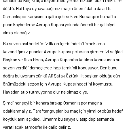
sahasında Beşiktaş’a kaybetmesiyle aramızdaki puan farkı bire
düştü. Haftaya oynayacağımız maçın önemi daha da arttı.
Osmanlıspor karşısında galip gelirsek ve Bursaspor bu hafta
puan kaybederse Avrupa Kupası yolunda önemli bir galibiyet
almış olacağız.
Bu sezon asıl hedefimiz ilk on içerisinde bitirmek ama
kazandığımız puanlar Avrupa kupası potasına girmemizi sağladı.
Başkan ve Rıza Hoca, Avrupa Kupası’na katılma konusunda bu
sezon verdiği demeçlerde hep temkinli konuşuyor. Ben bunu
doğru buluyorum çünkü Ali Şafak Öztürk ilk başkan olduğu gün
önümüzdeki sezon için Avrupa Kupası hedefini koymuştu.
Havadan atıp tutmuyor ne olur ne olmaz diye.
Şimdi her şeyi bir kenara bırakıp Osmanlıspor maçına
odaklanmalıyız. Taraftar grupları bu maç için yirmi otobüs hedef
koyduklarını açıkladı. Umarım bu sayıya ulaşıp deplasmanda
yaratılacak atmosfer ile galip geliriz.