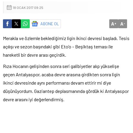
18 OCAK 2017 09:25
A
A
ABONE OL
+
-
Merakla ve özlemle beklediğimiz ligin ikinci devresi başladı. Tesis
açılışı ve sezon başındaki gibi Eto’o – Beşiktaş teması ile
hareketli bir devre arası geçirdik.
Rıza Hocanın gelişinden sonra seri galibiyetler alıp yükselişe
geçen Antalyaspor, acaba devre arasına girdikten sonra ligin
ikinci devresinde aynı performansı devam ettirir mi diye
düşünüyordum. Gaziantep deplasmanında gördük ki Antalyaspor
devre arasını iyi değerlendirmiş.