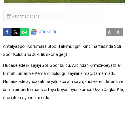
4 MART 2018 12:15
A
A
ABONE OL
+
-
Antalyaspor Korumalı Futbol Takımı, ligin ikinci haftasında Soli
Spor Kulübü’nü 36-6’lık skorla geçti.
Mücadelede ik sayıyı Soli Spor buldu. Ardından kırmızı-beyazlılar;
Emrah, Sinan ve Kemal’in bulduğu sayılarla maçı tamamladı.
Mücadelede ayrıca rakibe yalnızca altı sayı şansı veren defans ve
üstün bir performans ortaya koyan oyun kurucu Ozan Çağlar Kılıç
öne çıkan oyuncular oldu.