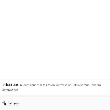
ETİKETLER:
inkoom gana milli takımı
,
Inkoom'a Yakın Takip
,
samuel inkoom
antalyaspor
İletişim